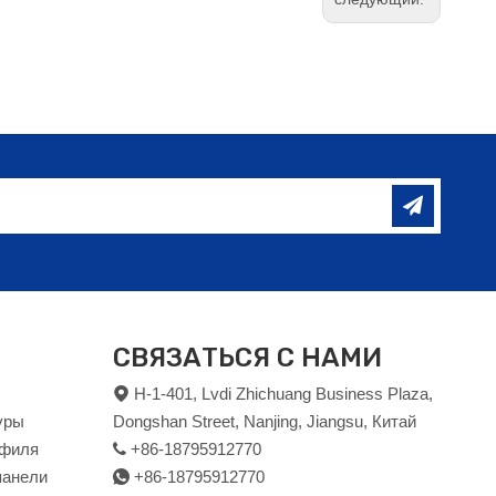
СВЯЗАТЬСЯ С НАМИ
H-1-401, Lvdi Zhichuang Business Plaza,

уры
Dongshan Street, Nanjing, Jiangsu, Китай
офиля
+86-18795912770

панели
+86-18795912770
