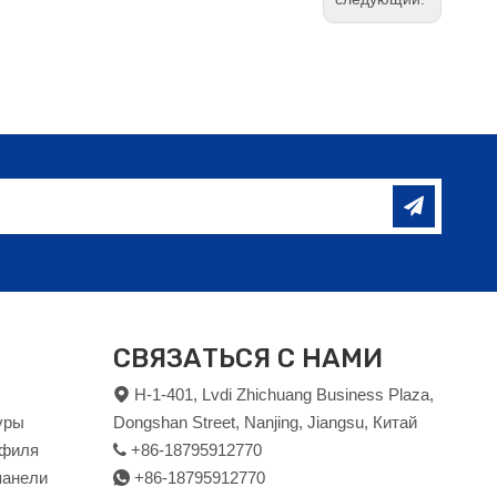
СВЯЗАТЬСЯ С НАМИ
H-1-401, Lvdi Zhichuang Business Plaza,

уры
Dongshan Street, Nanjing, Jiangsu, Китай
офиля
+86-18795912770

панели
+86-18795912770
