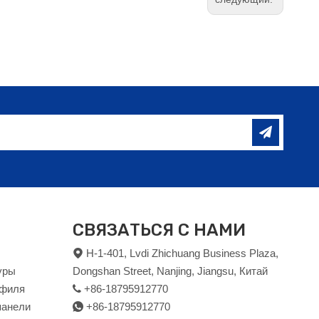
СВЯЗАТЬСЯ С НАМИ
H-1-401, Lvdi Zhichuang Business Plaza,

уры
Dongshan Street, Nanjing, Jiangsu, Китай
офиля
+86-18795912770

панели
+86-18795912770
