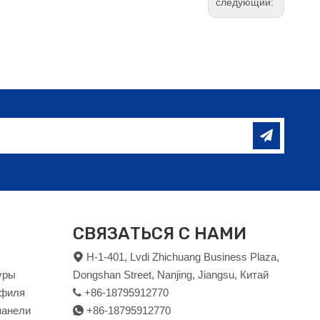
следующий:
СВЯЗАТЬСЯ С НАМИ
H-1-401, Lvdi Zhichuang Business Plaza,

уры
Dongshan Street, Nanjing, Jiangsu, Китай
офиля
+86-18795912770

панели
+86-18795912770
