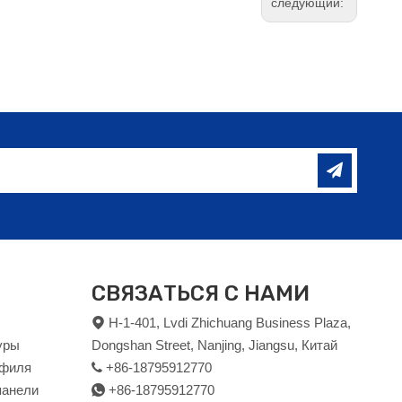
следующий:
СВЯЗАТЬСЯ С НАМИ
H-1-401, Lvdi Zhichuang Business Plaza,

уры
Dongshan Street, Nanjing, Jiangsu, Китай
офиля
+86-18795912770

панели
+86-18795912770
