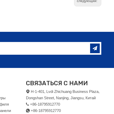
следующий:
СВЯЗАТЬСЯ С НАМИ
H-1-401, Lvdi Zhichuang Business Plaza,

уры
Dongshan Street, Nanjing, Jiangsu, Китай
офиля
+86-18795912770

панели
+86-18795912770
