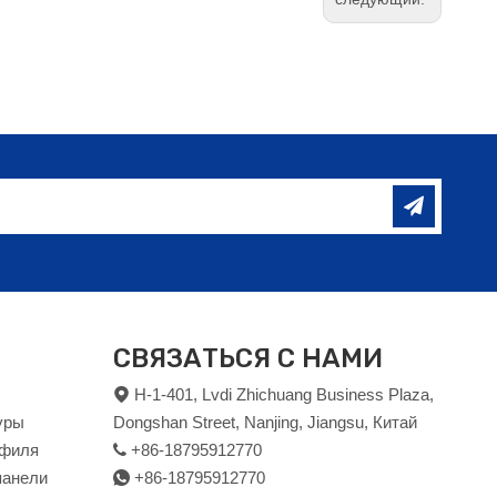
СВЯЗАТЬСЯ С НАМИ
H-1-401, Lvdi Zhichuang Business Plaza,

уры
Dongshan Street, Nanjing, Jiangsu, Китай
офиля
+86-18795912770

панели
+86-18795912770
