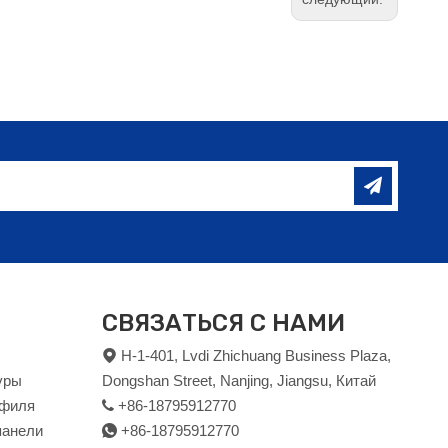
СВЯЗАТЬСЯ С НАМИ
H-1-401, Lvdi Zhichuang Business Plaza,

уры
Dongshan Street, Nanjing, Jiangsu, Китай
офиля
+86-18795912770

панели
+86-18795912770
