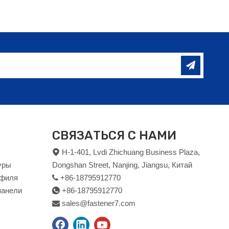
СВЯЗАТЬСЯ С НАМИ
H-1-401, Lvdi Zhichuang Business Plaza,

уры
Dongshan Street, Nanjing, Jiangsu, Китай
офиля
+86-18795912770

панели
+86-18795912770

sales@fastener7.com
