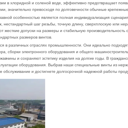
озии в хлоридной и соленой воде, эффективно предотвращает появ
ми, значительно превосходя по долговечности обычные крепежные
лавной особенностью является полная индивидуализация сценари
, нестандартный шаг резьбы, точную длину, сверхплоскую или нер
ют жесткие допуски на размеры и стабильную производительность с
андартных размеров винтов.
я в различных отраслях промышленности. Они идеально подходят 
ера, сборки электронного оборудования и общего машиностроитель
авчины и сохраняют эстетику изделия на долгие годы. В гражданс
плуатации оборудования. Выбрав наши специальные винты из нер
е обслуживание и достигнете долгосрочной надежной работы прод